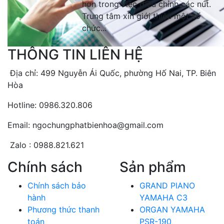
hơn trong việc điều chỉnh các nút.
Trung tâm xin giới thiệu một số
chức...
THÔNG TIN LIÊN HỆ
Địa chỉ: 499 Nguyễn Ái Quốc, phường Hố Nai, TP. Biên
Hòa
Hotline: 0986.320.806
Email: ngochungphatbienhoa@gmail.com
Zalo : 0988.821.621
Chính sách
Sản phẩm
Chính sách bảo
GRAND PIANO
hành
YAMAHA C3
Phương thức thanh
ORGAN YAMAHA
toán
PSR-190