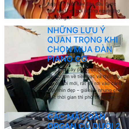
Italy (Ý). Mỗi cây đàn đều được
chế tác tỉ mỉ bởi những người thợ
thủ công...
NHỮNG LƯU Ý
QUAN TRỌNG KHI
CHỌN MUA ĐÀN
PIANO CƠ
Mua một cây piano cơ là khoản
đầu tư lớn về tiền bạc và thời gian.
Với người mới, rất dễ rơi vào cảnh:
đàn nhìn đẹp – giá rẻ – nhưng chơi
một thời gian thì phô tiếng, kẹt...
CÁC MẪU ĐÀN
ORGAN CŨ DƯỚI 2