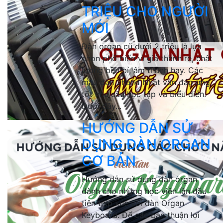
TRIỆU CHO NGƯỜI
MỚI
Đàn organ cũ dưới 2 triệu là lựa
chọn phổ biến vì giá thành rẻ, chất
lượng bền bỉ, âm thanh hay. Các
mẫu đàn 2hand Nhật vẫn đáp ứng
tốt nhu cầu học tập và biểu diễn.
Dưới đây...
HƯỚNG DẪN SỬ
DỤNG ĐÀN ORGAN
CƠ BẢN
Hướng dẫn sử dụng đàn organ
dành cho những học viên lần đầu
tiên tiếp xúc với đàn Organ
Keyboard. Để các bạn thuận lợi