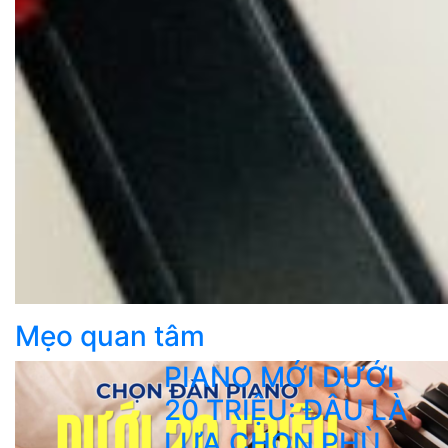
Mẹo quan tâm
PIANO MỚI DƯỚI
20 TRIỆU: ĐÂU LÀ
LỰA CHỌN PHÙ