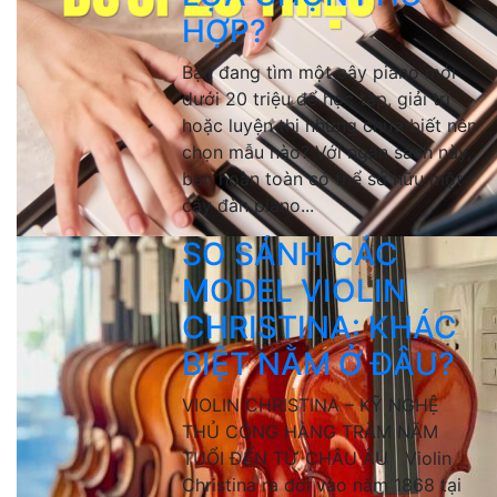
HỢP?
Bạn đang tìm một cây piano mới
dưới 20 triệu để học tập, giải trí
hoặc luyện thi nhưng chưa biết nên
chọn mẫu nào? Với ngân sách này,
bạn hoàn toàn có thể sở hữu một
cây đàn piano...
SO SÁNH CÁC
MODEL VIOLIN
CHRISTINA: KHÁC
BIỆT NẰM Ở ĐÂU?
VIOLIN CHRISTINA – KỸ NGHỆ
THỦ CÔNG HÀNG TRĂM NĂM
TUỔI ĐẾN TỪ CHÂU ÂU Violin
Christina ra đời vào năm 1868 tại