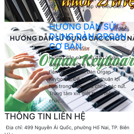
tốt nhu cầu học tập và biểu diễn.
Dưới đây...
HƯỚNG DẪN SỬ
DỤNG ĐÀN ORGAN
CƠ BẢN
Hướng dẫn sử dụng đàn organ
dành cho những học viên lần đầu
tiên tiếp xúc với đàn Organ
Keyboard. Để các bạn thuận lợi
hơn trong việc điều chỉnh các nút.
Trung tâm xin giới thiệu một số
chức...
THÔNG TIN LIÊN HỆ
Địa chỉ: 499 Nguyễn Ái Quốc, phường Hố Nai, TP. Biên