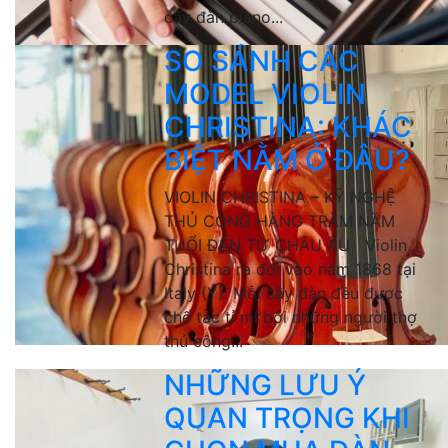
cây đàn piano...
SO SÁNH CÁC
MODEL VIOLIN
CHRISTINA: KHÁC
BIỆT NẰM Ở ĐÂU?
VIOLIN CHRISTINA – KỸ NGHỆ
THỦ CÔNG HÀNG TRĂM NĂM
TUỔI ĐẾN TỪ CHÂU ÂU Violin
Christina ra đời vào năm 1868 tại
Italy (Ý). Mỗi cây đàn đều được
chế tác tỉ mỉ bởi những người thợ
thủ công...
NHỮNG LƯU Ý
QUAN TRỌNG KHI