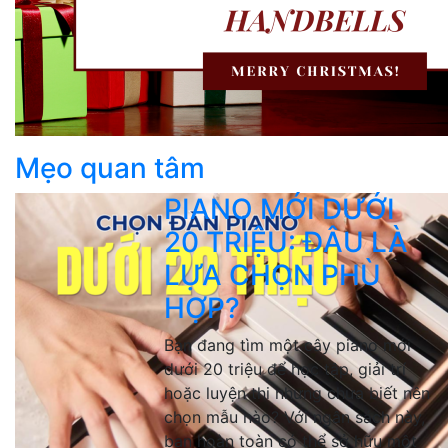
Mẹo quan tâm
PIANO MỚI DƯỚI
20 TRIỆU: ĐÂU LÀ
LỰA CHỌN PHÙ
HỢP?
Bạn đang tìm một cây piano mới
dưới 20 triệu để học tập, giải trí
hoặc luyện thi nhưng chưa biết nên
chọn mẫu nào? Với ngân sách này,
bạn hoàn toàn có thể sở hữu một