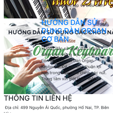
tốt nhu cầu học tập và biểu diễn.
Dưới đây...
HƯỚNG DẪN SỬ
DỤNG ĐÀN ORGAN
CƠ BẢN
Hướng dẫn sử dụng đàn organ
dành cho những học viên lần đầu
tiên tiếp xúc với đàn Organ
Keyboard. Để các bạn thuận lợi
hơn trong việc điều chỉnh các nút.
Trung tâm xin giới thiệu một số
chức...
THÔNG TIN LIÊN HỆ
Địa chỉ: 499 Nguyễn Ái Quốc, phường Hố Nai, TP. Biên