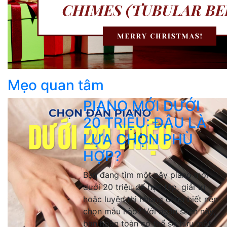
Mẹo quan tâm
PIANO MỚI DƯỚI
20 TRIỆU: ĐÂU LÀ
LỰA CHỌN PHÙ
HỢP?
Bạn đang tìm một cây piano mới
dưới 20 triệu để học tập, giải trí
hoặc luyện thi nhưng chưa biết nên
chọn mẫu nào? Với ngân sách này,
bạn hoàn toàn có thể sở hữu một