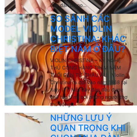
cây đàn piano...
SO SÁNH CÁC
MODEL VIOLIN
CHRISTINA: KHÁC
BIỆT NẰM Ở ĐÂU?
VIOLIN CHRISTINA – KỸ NGHỆ
THỦ CÔNG HÀNG TRĂM NĂM
TUỔI ĐẾN TỪ CHÂU ÂU Violin
Christina ra đời vào năm 1868 tại
Italy (Ý). Mỗi cây đàn đều được
chế tác tỉ mỉ bởi những người thợ
thủ công...
NHỮNG LƯU Ý
QUAN TRỌNG KHI