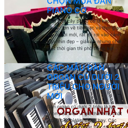
CHỌN MUA ĐÀN
PIANO CƠ
Mua một cây piano cơ là khoản
đầu tư lớn về tiền bạc và thời gian.
Với người mới, rất dễ rơi vào cảnh:
đàn nhìn đẹp – giá rẻ – nhưng chơi
một thời gian thì phô tiếng, kẹt...
CÁC MẪU ĐÀN
ORGAN CŨ DƯỚI 2
TRIỆU CHO NGƯỜI
MỚI
Đàn organ cũ dưới 2 triệu là lựa
chọn phổ biến vì giá thành rẻ, chất
lượng bền bỉ, âm thanh hay. Các
mẫu đàn 2hand Nhật vẫn đáp ứng